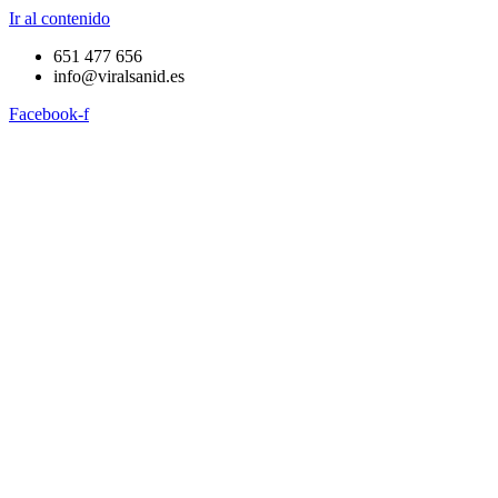
Ir al contenido
651 477 656
info@viralsanid.es
Facebook-f