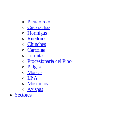
Picudo rojo
Cucarachas
Hormigas
Roedores
Chinches
Carcoma
Termitas
Procesionaria del Pino
Pulgas
Moscas
I.P.A.
Mosquitos
Avispas
Sectores