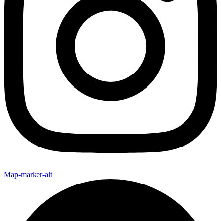
Map-marker-alt