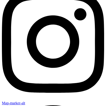
Map-marker-alt