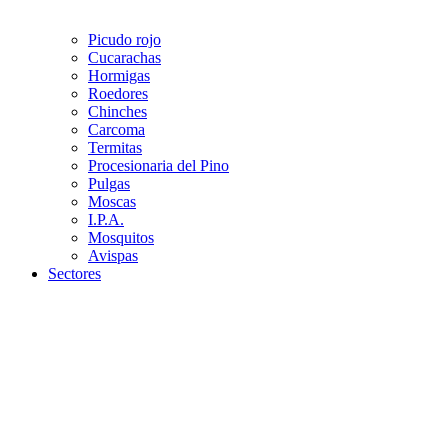
Picudo rojo
Cucarachas
Hormigas
Roedores
Chinches
Carcoma
Termitas
Procesionaria del Pino
Pulgas
Moscas
I.P.A.
Mosquitos
Avispas
Sectores