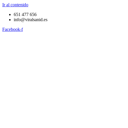
Ir al contenido
651 477 656
info@viralsanid.es
Facebook-f