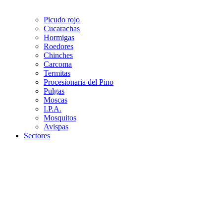
Picudo rojo
Cucarachas
Hormigas
Roedores
Chinches
Carcoma
Termitas
Procesionaria del Pino
Pulgas
Moscas
I.P.A.
Mosquitos
Avispas
Sectores