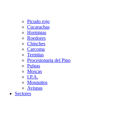
Picudo rojo
Cucarachas
Hormigas
Roedores
Chinches
Carcoma
Termitas
Procesionaria del Pino
Pulgas
Moscas
I.P.A.
Mosquitos
Avispas
Sectores