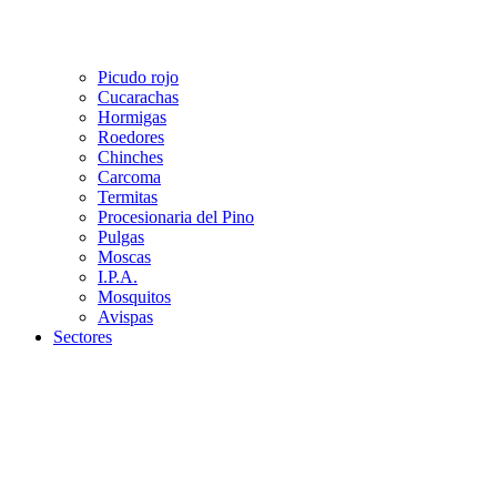
Picudo rojo
Cucarachas
Hormigas
Roedores
Chinches
Carcoma
Termitas
Procesionaria del Pino
Pulgas
Moscas
I.P.A.
Mosquitos
Avispas
Sectores