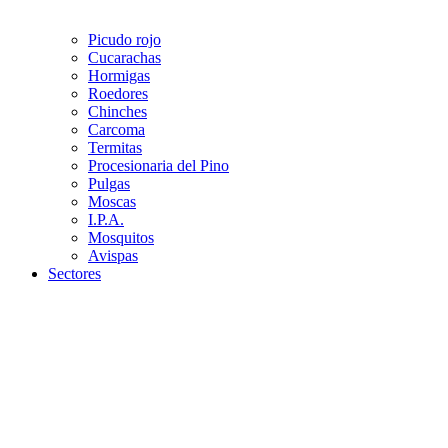
Picudo rojo
Cucarachas
Hormigas
Roedores
Chinches
Carcoma
Termitas
Procesionaria del Pino
Pulgas
Moscas
I.P.A.
Mosquitos
Avispas
Sectores