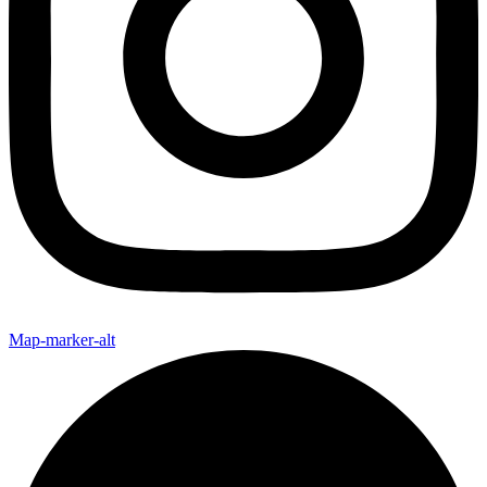
Map-marker-alt