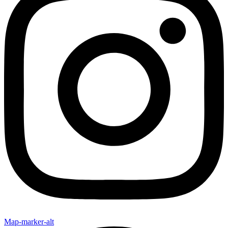
Map-marker-alt