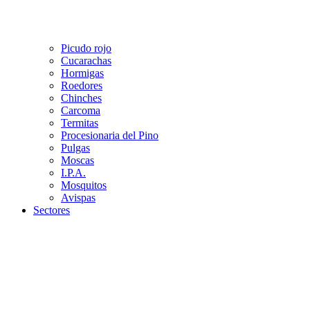
Picudo rojo
Cucarachas
Hormigas
Roedores
Chinches
Carcoma
Termitas
Procesionaria del Pino
Pulgas
Moscas
I.P.A.
Mosquitos
Avispas
Sectores