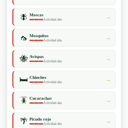
🪰
Moscas
→
Actividad alta
🦟
Mosquitos
→
Actividad alta
🐝
Avispas
→
Actividad alta
🛏️
Chinches
→
Actividad alta
🪳
Cucarachas
→
Actividad alta
🌴
Picudo rojo
→
Actividad alta