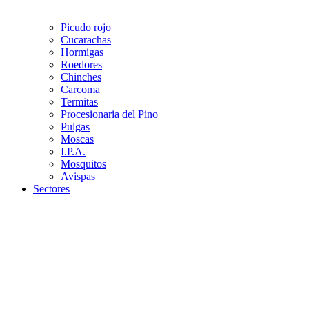
Picudo rojo
Cucarachas
Hormigas
Roedores
Chinches
Carcoma
Termitas
Procesionaria del Pino
Pulgas
Moscas
I.P.A.
Mosquitos
Avispas
Sectores