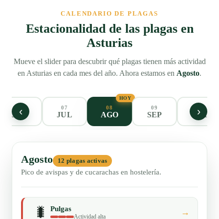
CALENDARIO DE PLAGAS
Estacionalidad de las plagas en
Asturias
Mueve el slider para descubrir qué plagas tienen más actividad
en Asturias en cada mes del año. Ahora estamos en
Agosto
.
HOY
06
07
08
09
10
‹
›
JUN
JUL
AGO
SEP
OCT
Agosto
12 plagas activas
Pico de avispas y de cucarachas en hostelería.
🐛
Pulgas
→
Actividad alta