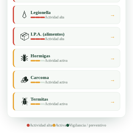
💧
Legionella
→
Actividad alta
📦
I.P.A. (alimentos)
→
Actividad alta
🐜
Hormigas
→
Actividad activa
🪵
Carcoma
→
Actividad activa
🪲
Termitas
→
Actividad activa
Actividad alta
Activa
Vigilancia / preventivo