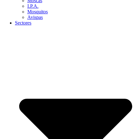
Moscas
I.P.A.
Mosquitos
Avispas
Sectores