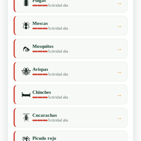
🐛
Pulgas
→
Actividad alta
🪰
Moscas
→
Actividad alta
🦟
Mosquitos
→
Actividad alta
🐝
Avispas
→
Actividad alta
🛏️
Chinches
→
Actividad alta
🪳
Cucarachas
→
Actividad alta
🌴
Picudo rojo
→