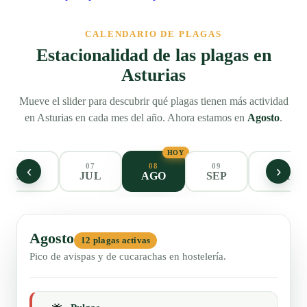
CALENDARIO DE PLAGAS
Estacionalidad de las plagas en
Asturias
Mueve el slider para descubrir qué plagas tienen más actividad
en Asturias en cada mes del año. Ahora estamos en
Agosto
.
HOY
06
07
08
09
10
‹
›
JUN
JUL
AGO
SEP
OCT
Agosto
12 plagas activas
Pico de avispas y de cucarachas en hostelería.