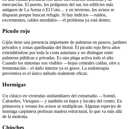
mercancías. El puerto, los polígonos del sur, los edificios más
antiguos de La Arena o El Coto… y en invierno, los avisos se
disparan porque buscan refugio. Si hay indicios —ruidos,
excrementos, cables mordidos— el problema ya está dentro.
Picudo rojo
Gijón tiene una presencia importante de palmeras en paseos, jardines
privados y zonas ajardinadas del litoral. El picudo rojo lleva años
extendiéndose por toda la costa asturiana y no distingue entre
palmeras públicas y privadas. Es una plaga activa todo el año.
Cuando los síntomas son visibles —hojas centrales caídas, olor a
fermentación – el daño interior ya es grave. La endoterapia
preventiva es el único método realmente eficaz.
Hormigas
Un clásico en viviendas unifamiliares del extrarradio —Somió,
Cabueñes, Viesques— y también en bajos y locales del centro. En
primavera y verano los avisos se multiplican. Algunas especies de
hormiga carpintera perforan madera estructural, lo que va más allá
de la molestia.
Chinches